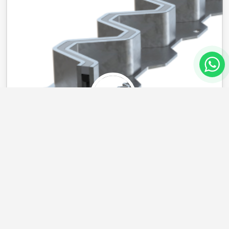
TAMİR DERZİ & ŞAP ÇATLAK
KONTROL DERZLERİ
Repair Joint özellikle tekrarlı teker yüklerinin neden
olduğu darbe etkileriyle endüstriyel zemin ve derzlerde
meydana gelen bu hasarlara karşı kalıcı bir çözüm
sunar.
DEVAMI...