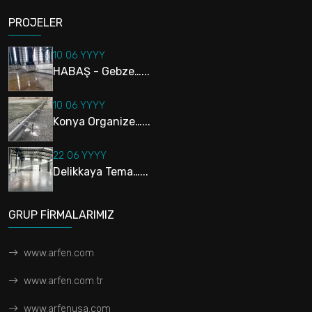
PROJELER
10 06 YYYY
HABAŞ - Gebze…...
10 06 YYYY
Konya Organize…...
22 06 YYYY
Delikkaya Tema…...
GRUP FİRMALARIMIZ
www.arfen.com
www.arfen.com.tr
www.arfenusa.com