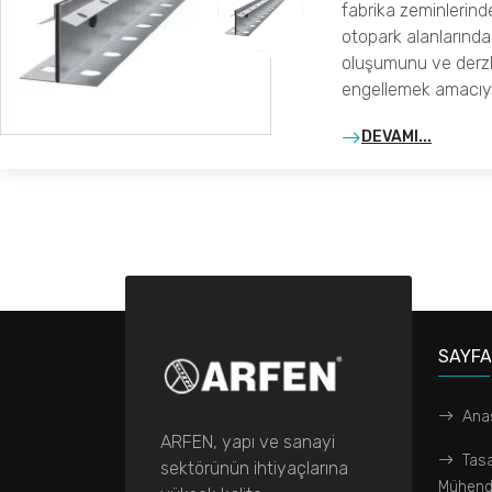
fabrika zeminlerind
otopark alanlarında
oluşumunu ve derzle
engellemek amacıyl
DEVAMI...
SAYF
Ana
ARFEN, yapı ve sanayi
Tas
sektörünün ihtiyaçlarına
Mühendi