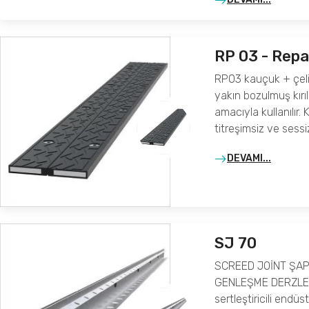
RP 03 - Repa
RP03 kauçuk + çeli
yakın bozulmuş kırıl
amacıyla kullanılır
titreşimsiz ve sessiz
DEVAMI...
SJ 70
SCREED JOİNT ŞAP
GENLEŞME DERZLERİ
sertleştiricili endü