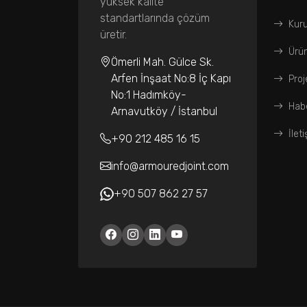
yüksek kalite
standartlarında çözüm
Kur
üretir.
Ürün
Ömerli Mah. Gülce Sk.
Arfen İnşaat No:8 İç Kapı
Proj
No:1 Hadımköy-
Habe
Arnavutköy / İstanbul
İlet
+90 212 485 16 15
info@armouredjoint.com
+90 507 862 27 57