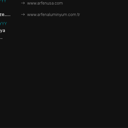
YYY
www.arfenusa.com
e…...
www.arfenaluminyum.com.tr
YYYY
aya
..