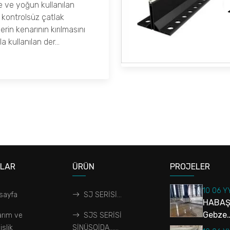
e ve yoğun kullanılan
 kontrolsüz çatlak
rin kenarının kırılmasını
a kullanılan der…
ALAR
ÜRÜN
PROJELER
10 06 Y
sayfa
SJ SERİSİ...
HABAŞ
Gebze…
arım ve
SJS SERİSİ
slik
SİNÜSOİDA…...