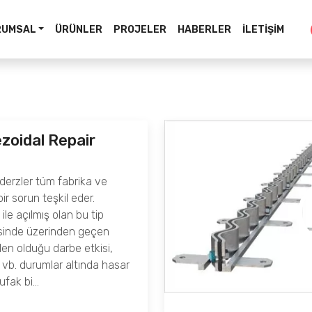
RUMSAL
ÜRÜNLER
PROJELER
HABERLER
İLETIŞIM
zoidal Repair
derzler tüm fabrika ve
ir sorun teşkil eder.
le açılmış olan bu tip
isinde üzerinden geçen
den olduğu darbe etkisi,
vb. durumlar altında hasar
ufak bi…