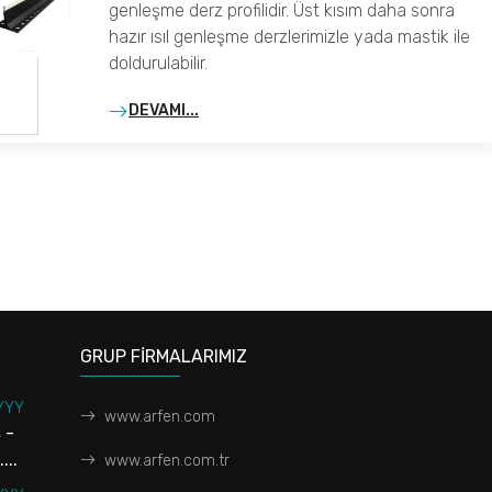
genleşme derz profilidir. Üst kısım daha sonra
hazır ısıl genleşme derzlerimizle yada mastik ile
doldurulabilir.
DEVAMI...
GRUP FİRMALARIMIZ
YYY
www.arfen.com
 -
...
www.arfen.com.tr