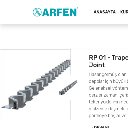
ANASAYFA
KU
RP 01 - Trape
Joint
Hasar görmüş olan 
depolar için büyük b
Geleneksel yöntem i
derzler zaman içer
teker yüklerinin ne
malzeme düşmeleri 
görmeye başlar ve 
DEVAMI...