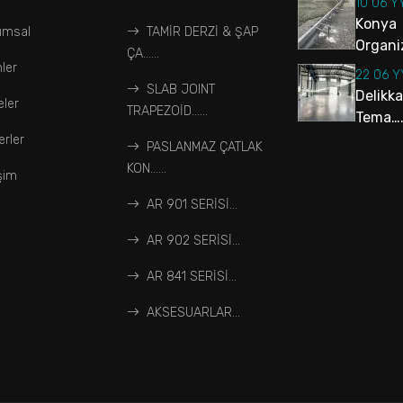
10 06 Y
Konya
umsal
TAMİR DERZİ & ŞAP
Organiz
ÇA…...
ler
22 06 
SLAB JOINT
Delikk
eler
TRAPEZOİD…...
Tema….
rler
PASLANMAZ ÇATLAK
KON…...
işim
AR 901 SERİSİ...
AR 902 SERİSİ...
AR 841 SERİSİ...
AKSESUARLAR...